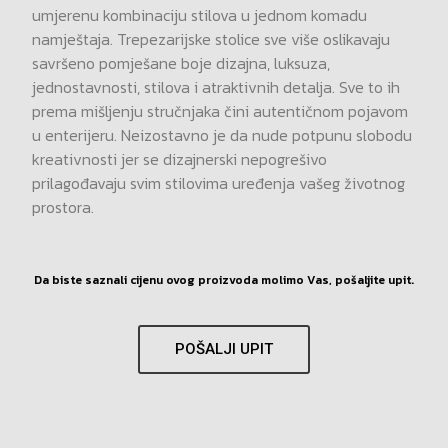
umjerenu kombinaciju stilova u jednom komadu
namještaja. Trepezarijske stolice sve više oslikavaju
savršeno pomješane boje dizajna, luksuza,
jednostavnosti, stilova i atraktivnih detalja. Sve to ih
prema mišljenju stručnjaka čini autentičnom pojavom
u enterijeru. Neizostavno je da nude potpunu slobodu
kreativnosti jer se dizajnerski nepogrešivo
prilagođavaju svim stilovima uređenja vašeg životnog
prostora.
Da biste saznali cijenu ovog proizvoda molimo Vas, pošaljite upit.
POŠALJI UPIT