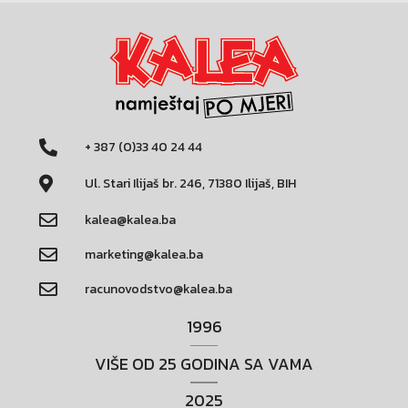
+ 387 (0)33 40 24 44
Ul. Stari Ilijaš br. 246, 71380 Ilijaš, BIH
kalea@kalea.ba
marketing@kalea.ba
racunovodstvo@kalea.ba
1996
VIŠE OD 25 GODINA SA VAMA
2025