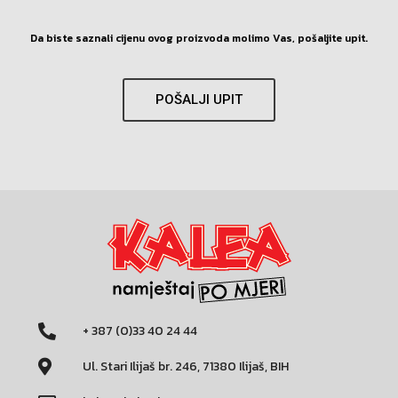
Da biste saznali cijenu ovog proizvoda molimo Vas, pošaljite upit.
POŠALJI UPIT
+ 387 (0)33 40 24 44
Ul. Stari Ilijaš br. 246, 71380 Ilijaš, BIH