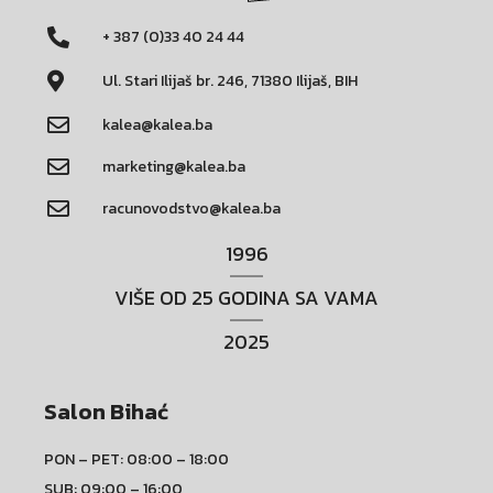
+ 387 (0)33 40 24 44
Ul. Stari Ilijaš br. 246, 71380 Ilijaš, BIH
kalea@kalea.ba
marketing@kalea.ba
racunovodstvo@kalea.ba
1996
VIŠE OD 25 GODINA SA VAMA
2025
Salon Bihać
PON – PET: 08:00 – 18:00
SUB: 09:00 – 16:00