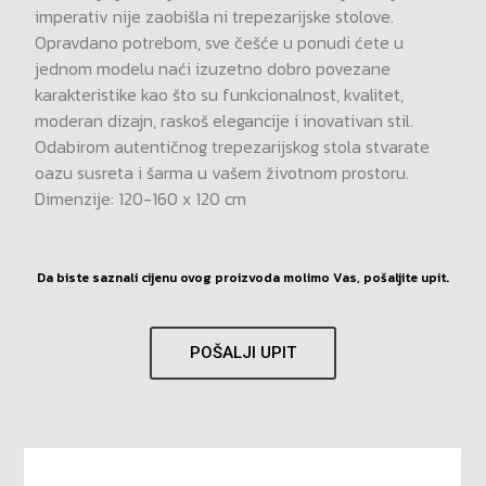
imperativ nije zaobišla ni trepezarijske stolove.
Opravdano potrebom, sve češće u ponudi ćete u
jednom modelu naći izuzetno dobro povezane
karakteristike kao što su funkcionalnost, kvalitet,
moderan dizajn, raskoš elegancije i inovativan stil.
Odabirom autentičnog trepezarijskog stola stvarate
oazu susreta i šarma u vašem životnom prostoru.
Dimenzije: 120-160 x 120 cm
Da biste saznali cijenu ovog proizvoda molimo Vas, pošaljite upit.
POŠALJI UPIT