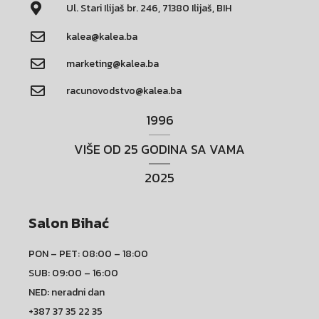
Ul. Stari Ilijaš br. 246, 71380 Ilijaš, BIH
kalea@kalea.ba
marketing@kalea.ba
racunovodstvo@kalea.ba
1996
VIŠE OD 25 GODINA SA VAMA
2025
Salon Bihać
PON – PET: 08:00 – 18:00
SUB: 09:00 – 16:00
NED: neradni dan
+387 37 35 22 35