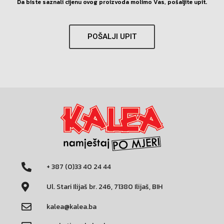
Da biste saznali cijenu ovog proizvoda molimo Vas, pošaljite upit.
POŠALJI UPIT
+ 387 (0)33 40 24 44
Ul. Stari Ilijaš br. 246, 71380 Ilijaš, BIH
kalea@kalea.ba