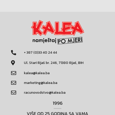
+ 387 (0)33 40 24 44
Ul. Stari Ilijaš br. 246, 71380 Ilijaš, BIH
kalea@kalea.ba
marketing@kalea.ba
racunovodstvo@kalea.ba
1996
VIŠE OD 25 GODINA SA VAMA