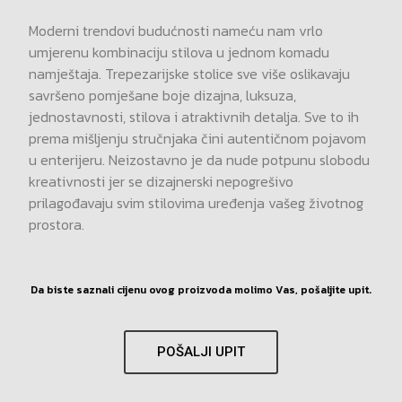
Moderni trendovi budućnosti nameću nam vrlo
umjerenu kombinaciju stilova u jednom komadu
namještaja. Trepezarijske stolice sve više oslikavaju
savršeno pomješane boje dizajna, luksuza,
jednostavnosti, stilova i atraktivnih detalja. Sve to ih
prema mišljenju stručnjaka čini autentičnom pojavom
u enterijeru. Neizostavno je da nude potpunu slobodu
kreativnosti jer se dizajnerski nepogrešivo
prilagođavaju svim stilovima uređenja vašeg životnog
prostora.
Da biste saznali cijenu ovog proizvoda molimo Vas, pošaljite upit.
POŠALJI UPIT