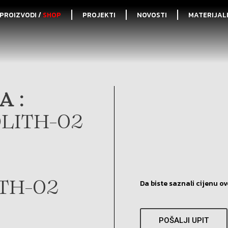
PROIZVODI /
SHOP
PROJEKTI
NOVOSTI
MATERIJAL
A :
LITH-02
Da biste saznali cijenu ov
TH-02
POŠALJI UPIT