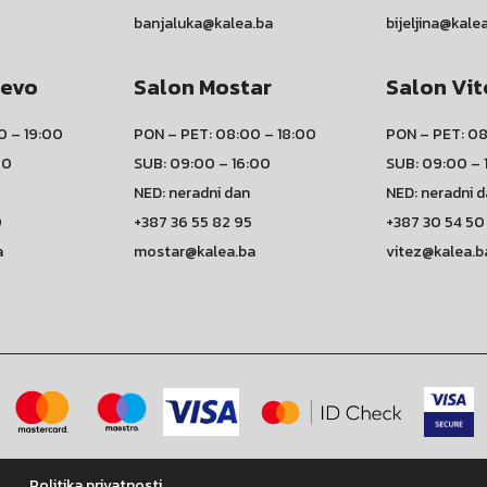
banjaluka@kalea.ba
bijeljina@kale
jevo
Salon Mostar
Salon Vit
0 – 19:00
PON – PET: 08:00 – 18:00
PON – PET: 08
00
SUB: 09:00 – 16:00
SUB: 09:00 – 
NED: neradni dan
NED: neradni 
0
+387 36 55 82 95
+387 30 54 50
a
mostar@kalea.ba
vitez@kalea.b
Politika privatnosti