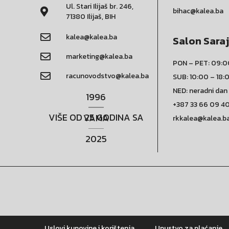
Ul. Stari Ilijaš br. 246,
bihac@kalea.ba
71380 Ilijaš, BIH
kalea@kalea.ba
Salon Sara
marketing@kalea.ba
PON – PET: 09:0
racunovodstvo@kalea.ba
SUB: 10:00 – 18:
NED: neradni dan
1996
+387 33 66 09 4
VIŠE OD 25 GODINA SA VAMA
rkkalea@kalea.b
2025
Uslovi kupovine i korištenja
Upustvo za plaćanje