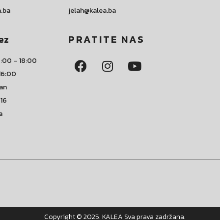
a.ba
jelah@kalea.ba
ez
PRATITE NAS
:00 – 18:00
16:00
dan
 16
a
Copyright © 2025. KALEA Sva prava zadržana.