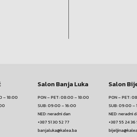
ć
Salon Banja Luka
Salon Bij
0 – 18:00
PON – PET: 08:00 – 18:00
PON – PET: 08
:00
SUB: 09:00 – 16:00
SUB: 09:00 – 
NED: neradni dan
NED: neradni 
+387 51 30 52 77
+387 55 24 36
banjaluka@kalea.ba
bijeljina@kale