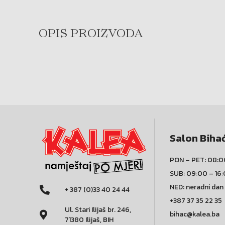
OPIS PROIZVODA
Salon Biha
PON – PET: 08:0
SUB: 09:00 – 16
NED: neradni dan
+ 387 (0)33 40 24 44
+387 37 35 22 35
Ul. Stari Ilijaš br. 246,
bihac@kalea.ba
71380 Ilijaš, BIH