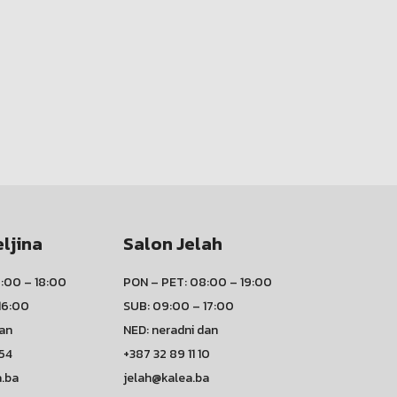
eljina
Salon Jelah
:00 – 18:00
PON – PET: 08:00 – 19:00
16:00
SUB: 09:00 – 17:00
dan
NED: neradni dan
 54
+387 32 89 11 10
a.ba
jelah@kalea.ba