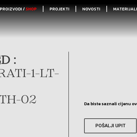
PROIZVODI /
SHOP
PROJEKTI
NOVOSTI
MATERIJAL
D :
ATI-1-LT-
ITH-02
Da biste saznali cijenu ov
POŠALJI UPIT