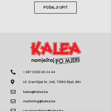
POŠALJI UPIT
+ 387 (0)33 40 24 44
Ul. Stari Ilijaš br. 246, 71380 Ilijaš, BIH
kalea@kalea.ba
marketing@kalea.ba
racunovodstvo@kalea.ba