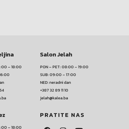
eljina
Salon Jelah
:00 – 18:00
PON – PET: 08:00 – 19:00
16:00
SUB: 09:00 – 17:00
dan
NED: neradni dan
 54
+387 32 89 11 10
a.ba
jelah@kalea.ba
ez
PRATITE NAS
:00 – 18:00