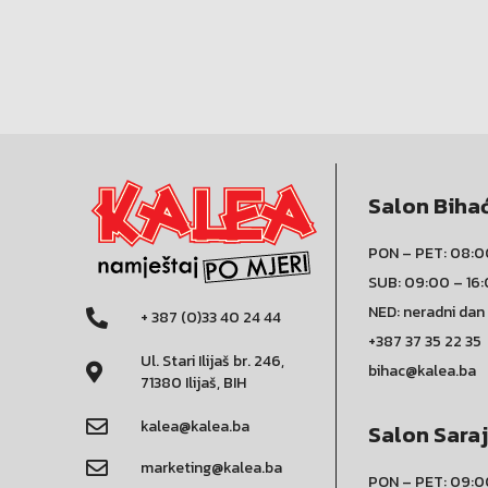
Salon Biha
PON – PET: 08:0
SUB: 09:00 – 16
NED: neradni dan
+ 387 (0)33 40 24 44
+387 37 35 22 35
Ul. Stari Ilijaš br. 246,
bihac@kalea.ba
71380 Ilijaš, BIH
kalea@kalea.ba
Salon Sara
marketing@kalea.ba
PON – PET: 09:0