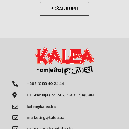
POŠALJI UPIT
+ 387 (0)33 40 24 44
Ul. Stari Ilijaš br. 246, 71380 Ilijaš, BIH
kalea@kalea.ba
marketing@kalea.ba
racunovodstvo@kalea.ba