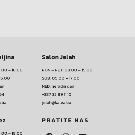
eljina
Salon Jelah
:00 – 18:00
PON – PET: 08:00 – 19:00
16:00
SUB: 09:00 – 17:00
dan
NED: neradni dan
 54
+387 32 89 11 10
a.ba
jelah@kalea.ba
ez
PRATITE NAS
:00 – 18:00