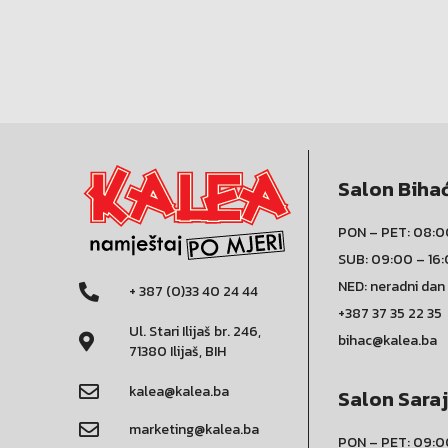
Salon Biha
PON – PET: 08:0
SUB: 09:00 – 16
NED: neradni dan
+ 387 (0)33 40 24 44
+387 37 35 22 35
Ul. Stari Ilijaš br. 246,
bihac@kalea.ba
71380 Ilijaš, BIH
kalea@kalea.ba
Salon Sara
marketing@kalea.ba
PON – PET: 09:0