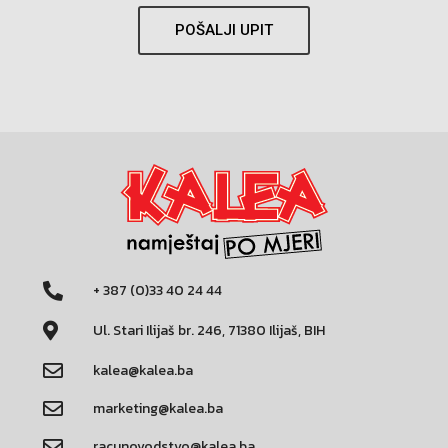
POŠALJI UPIT
+ 387 (0)33 40 24 44
Ul. Stari Ilijaš br. 246, 71380 Ilijaš, BIH
kalea@kalea.ba
marketing@kalea.ba
racunovodstvo@kalea.ba