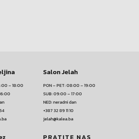
eljina
Salon Jelah
:00 – 18:00
PON – PET: 08:00 – 19:00
16:00
SUB: 09:00 – 17:00
dan
NED: neradni dan
 54
+387 32 89 11 10
a.ba
jelah@kalea.ba
ez
PRATITE NAS