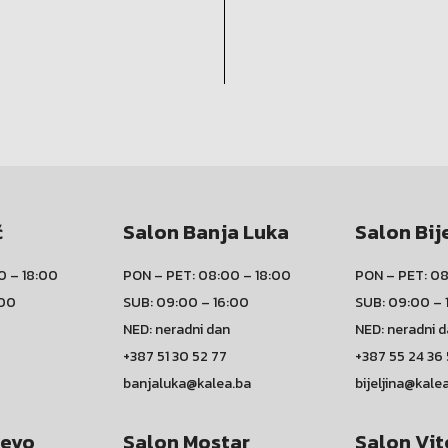
ć
Salon Banja Luka
Salon Bij
0 – 18:00
PON – PET: 08:00 – 18:00
PON – PET: 08
:00
SUB: 09:00 – 16:00
SUB: 09:00 – 
NED: neradni dan
NED: neradni 
+387 51 30 52 77
+387 55 24 36
banjaluka@kalea.ba
bijeljina@kale
jevo
Salon Mostar
Salon Vit