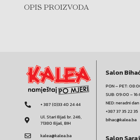
OPIS PROIZVODA
Salon Biha
PON – PET: 08:0
SUB: 09:00 – 16
NED: neradni dan
+ 387 (0)33 40 24 44
+387 37 35 22 35
Ul. Stari Ilijaš br. 246,
bihac@kalea.ba
71380 Ilijaš, BIH
kalea@kalea.ba
Salon Sara