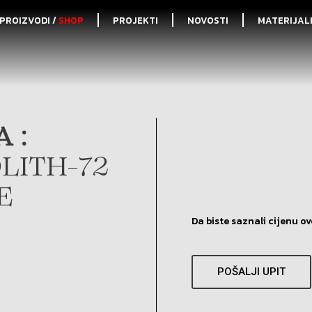
PROIZVODI /
SHOP
PROJEKTI
NOVOSTI
MATERIJAL
 :
LITH-72
E
Da biste saznali cijenu ov
POŠALJI UPIT