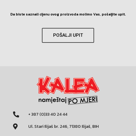
Da biste saznali cijenu ovog proizvoda molimo Vas, pošaljite upit.
POŠALJI UPIT
+ 387 (0)33 40 24 44
Ul. Stari Ilijaš br. 246, 71380 Ilijaš, BIH