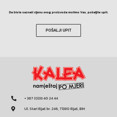
Da biste saznali cijenu ovog proizvoda molimo Vas, pošaljite upit.
POŠALJI UPIT
+ 387 (0)33 40 24 44
Ul. Stari Ilijaš br. 246, 71380 Ilijaš, BIH