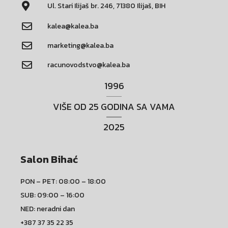
Ul. Stari Ilijaš br. 246, 71380 Ilijaš, BIH
kalea@kalea.ba
marketing@kalea.ba
racunovodstvo@kalea.ba
1996
VIŠE OD 25 GODINA SA VAMA
2025
Salon Bihać
PON – PET: 08:00 – 18:00
SUB: 09:00 – 16:00
NED: neradni dan
+387 37 35 22 35