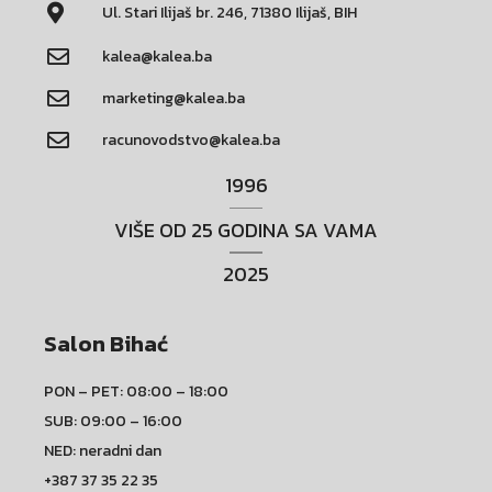
Ul. Stari Ilijaš br. 246, 71380 Ilijaš, BIH
kalea@kalea.ba
marketing@kalea.ba
racunovodstvo@kalea.ba
1996
VIŠE OD 25 GODINA SA VAMA
2025
Salon Bihać
PON – PET: 08:00 – 18:00
SUB: 09:00 – 16:00
NED: neradni dan
+387 37 35 22 35