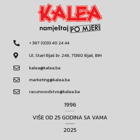
+ 387 (0)33 40 24 44
Ul. Stari Ilijaš br. 246, 71380 Ilijaš, BIH
kalea@kalea.ba
marketing@kalea.ba
racunovodstvo@kalea.ba
1996
VIŠE OD 25 GODINA SA VAMA
2025