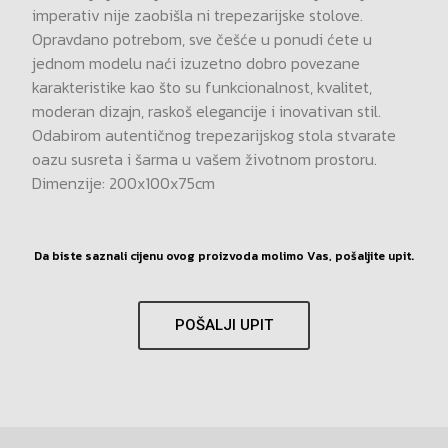
imperativ nije zaobišla ni trepezarijske stolove.
Opravdano potrebom, sve češće u ponudi ćete u
jednom modelu naći izuzetno dobro povezane
karakteristike kao što su funkcionalnost, kvalitet,
moderan dizajn, raskoš elegancije i inovativan stil.
Odabirom autentičnog trepezarijskog stola stvarate
oazu susreta i šarma u vašem životnom prostoru.
Dimenzije: 200x100x75cm
Da biste saznali cijenu ovog proizvoda molimo Vas, pošaljite upit.
POŠALJI UPIT