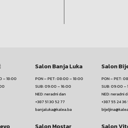
ć
Salon Banja Luka
Salon Bij
0 – 18:00
PON – PET: 08:00 – 18:00
PON – PET: 08
:00
SUB: 09:00 – 16:00
SUB: 09:00 – 
NED: neradni dan
NED: neradni 
+387 51 30 52 77
+387 55 24 36
banjaluka@kalea.ba
bijeljina@kale
jevo
Salon Mostar
Salon Vit