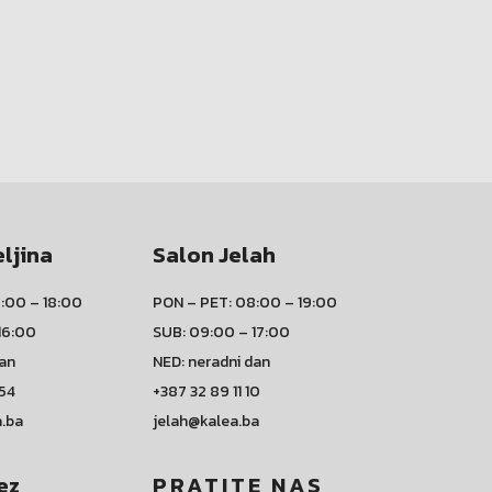
eljina
Salon Jelah
:00 – 18:00
PON – PET: 08:00 – 19:00
16:00
SUB: 09:00 – 17:00
dan
NED: neradni dan
 54
+387 32 89 11 10
a.ba
jelah@kalea.ba
ez
PRATITE NAS