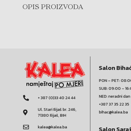
OPIS PROIZVODA
Salon Biha
PON – PET: 08:0
SUB: 09:00 – 16
NED: neradni dan
+ 387 (0)33 40 24 44
+387 37 35 22 35
Ul. Stari Ilijaš br. 246,
bihac@kalea.ba
71380 Ilijaš, BIH
kalea@kalea.ba
Salon Sara