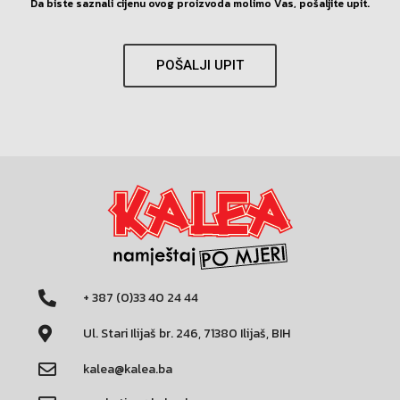
Da biste saznali cijenu ovog proizvoda molimo Vas, pošaljite upit.
POŠALJI UPIT
+ 387 (0)33 40 24 44
Ul. Stari Ilijaš br. 246, 71380 Ilijaš, BIH
kalea@kalea.ba