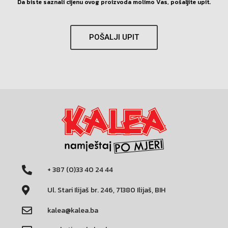
Da biste saznali cijenu ovog proizvoda molimo Vas, pošaljite upit.
POŠALJI UPIT
+ 387 (0)33 40 24 44
Ul. Stari Ilijaš br. 246, 71380 Ilijaš, BIH
kalea@kalea.ba