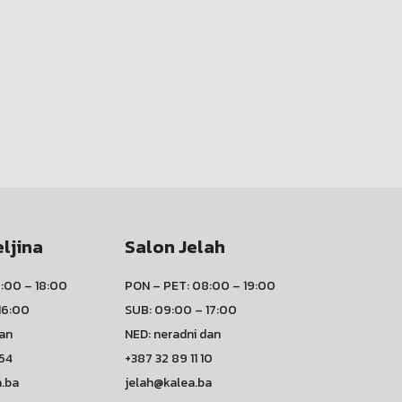
eljina
Salon Jelah
:00 – 18:00
PON – PET: 08:00 – 19:00
16:00
SUB: 09:00 – 17:00
dan
NED: neradni dan
 54
+387 32 89 11 10
a.ba
jelah@kalea.ba