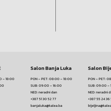
ć
Salon Banja Luka
Salon Bij
0 – 18:00
PON – PET: 08:00 – 18:00
PON – PET: 08
:00
SUB: 09:00 – 16:00
SUB: 09:00 – 
NED: neradni dan
NED: neradni 
+387 51 30 52 77
+387 55 24 36
banjaluka@kalea.ba
bijeljina@kale