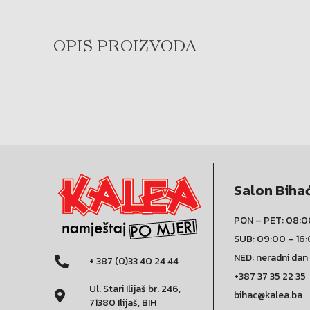
OPIS PROIZVODA
Salon Biha
PON – PET: 08:0
SUB: 09:00 – 16
NED: neradni dan
+ 387 (0)33 40 24 44
+387 37 35 22 35
Ul. Stari Ilijaš br. 246,
bihac@kalea.ba
71380 Ilijaš, BIH