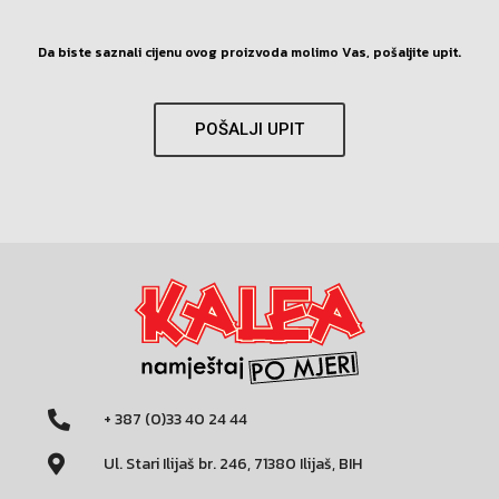
Da biste saznali cijenu ovog proizvoda molimo Vas, pošaljite upit.
POŠALJI UPIT
+ 387 (0)33 40 24 44
Ul. Stari Ilijaš br. 246, 71380 Ilijaš, BIH