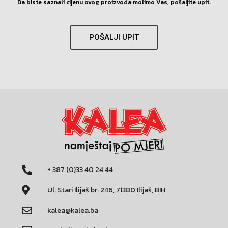
Da biste saznali cijenu ovog proizvoda molimo Vas, pošaljite upit.
POŠALJI UPIT
+ 387 (0)33 40 24 44
Ul. Stari Ilijaš br. 246, 71380 Ilijaš, BIH
kalea@kalea.ba