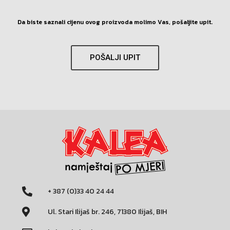
Da biste saznali cijenu ovog proizvoda molimo Vas, pošaljite upit.
POŠALJI UPIT
+ 387 (0)33 40 24 44
Ul. Stari Ilijaš br. 246, 71380 Ilijaš, BIH