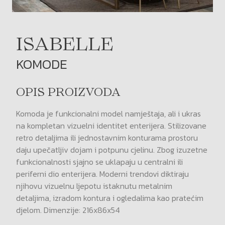
ISABELLE
KOMODE
OPIS PROIZVODA
Komoda je funkcionalni model namještaja, ali i ukras
na kompletan vizuelni identitet enterijera. Stilizovane
retro detaljima ili jednostavnim konturama prostoru
daju upečatljiv dojam i potpunu cjelinu. Zbog izuzetne
funkcionalnosti sjajno se uklapaju u centralni ili
periferni dio enterijera. Moderni trendovi diktiraju
njihovu vizuelnu ljepotu istaknutu metalnim
detaljima, izradom kontura i ogledalima kao pratećim
djelom. Dimenzije: 216x86x54