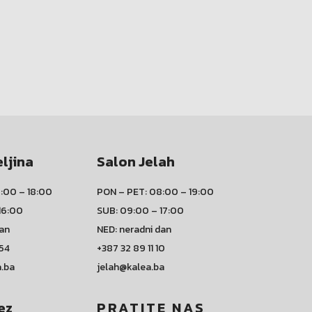
eljina
Salon Jelah
:00 – 18:00
PON – PET: 08:00 – 19:00
16:00
SUB: 09:00 – 17:00
dan
NED: neradni dan
 54
+387 32 89 11 10
a.ba
jelah@kalea.ba
ez
PRATITE NAS