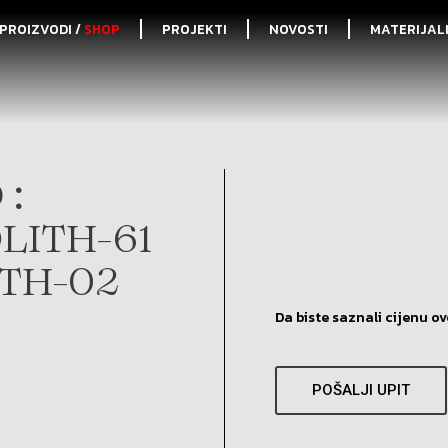
PROIZVODI /
SHOP
PROJEKTI
NOVOSTI
MATERIJAL
 :
LITH-61
ITH-02
Da biste saznali cijenu ov
POŠALJI UPIT