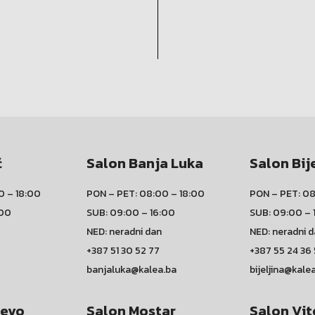
ć
Salon Banja Luka
Salon Bij
0 – 18:00
PON – PET: 08:00 – 18:00
PON – PET: 08
:00
SUB: 09:00 – 16:00
SUB: 09:00 – 
NED: neradni dan
NED: neradni 
+387 51 30 52 77
+387 55 24 36
banjaluka@kalea.ba
bijeljina@kale
jevo
Salon Mostar
Salon Vit