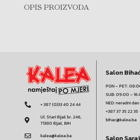
OPIS PROIZVODA
Salon Biha
PON – PET: 08:0
SUB: 09:00 – 16
NED: neradni dan
+ 387 (0)33 40 24 44
+387 37 35 22 35
Ul. Stari Ilijaš br. 246,
bihac@kalea.ba
71380 Ilijaš, BIH
kalea@kalea.ba
Salon Sara