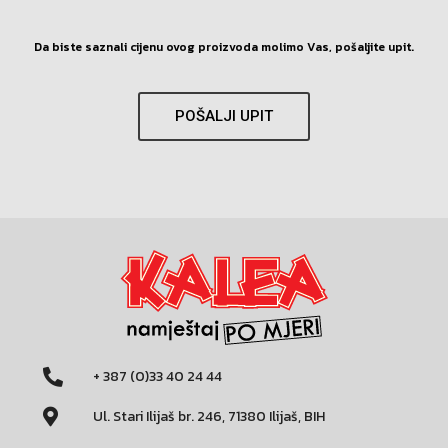
Da biste saznali cijenu ovog proizvoda molimo Vas, pošaljite upit.
POŠALJI UPIT
+ 387 (0)33 40 24 44
Ul. Stari Ilijaš br. 246, 71380 Ilijaš, BIH