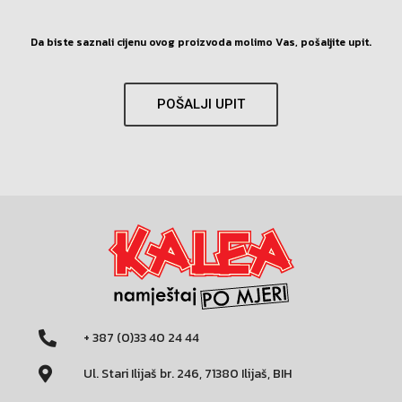
Da biste saznali cijenu ovog proizvoda molimo Vas, pošaljite upit.
POŠALJI UPIT
+ 387 (0)33 40 24 44
Ul. Stari Ilijaš br. 246, 71380 Ilijaš, BIH