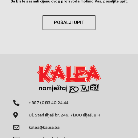
Da biste saznali cijenu ovog proizvoda molimo Vas, pošaljite upit.
POŠALJI UPIT
+ 387 (0)33 40 24 44
Ul. Stari Ilijaš br. 246, 71380 Ilijaš, BIH
kalea@kalea.ba