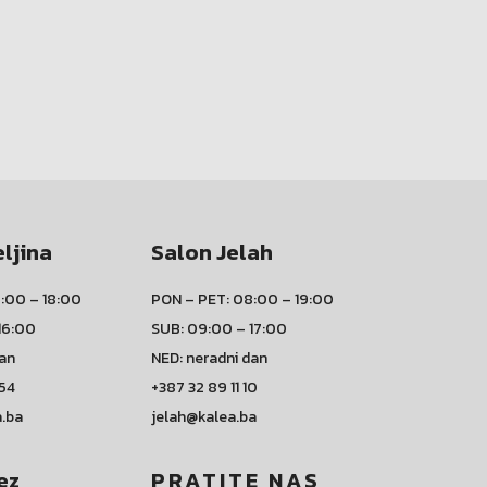
eljina
Salon Jelah
:00 – 18:00
PON – PET: 08:00 – 19:00
16:00
SUB: 09:00 – 17:00
dan
NED: neradni dan
 54
+387 32 89 11 10
a.ba
jelah@kalea.ba
ez
PRATITE NAS