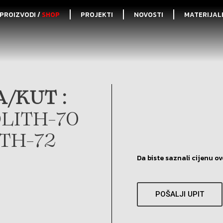
PROIZVODI /
SHOP
PROJEKTI
NOVOSTI
MATERIJAL
/KUT :
LITH-70
ITH-72
Da biste saznali cijenu ov
POŠALJI UPIT