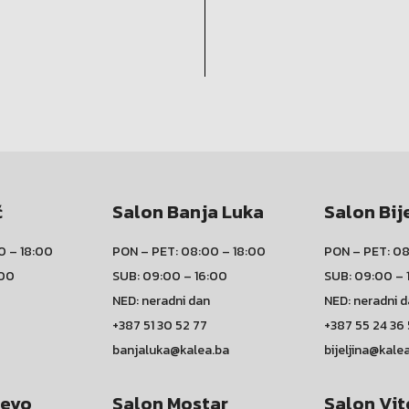
ć
Salon Banja Luka
Salon Bij
0 – 18:00
PON – PET: 08:00 – 18:00
PON – PET: 08
:00
SUB: 09:00 – 16:00
SUB: 09:00 – 
NED: neradni dan
NED: neradni 
+387 51 30 52 77
+387 55 24 36
banjaluka@kalea.ba
bijeljina@kale
jevo
Salon Mostar
Salon Vit