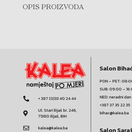
OPIS PROIZVODA
Salon Biha
PON – PET: 08:0
SUB: 09:00 – 16
NED: neradni dan
+ 387 (0)33 40 24 44
+387 37 35 22 35
Ul. Stari Ilijaš br. 246,
bihac@kalea.ba
71380 Ilijaš, BIH
kalea@kalea.ba
Salon Sara