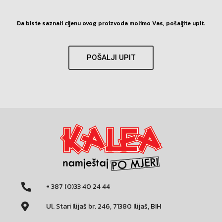
Da biste saznali cijenu ovog proizvoda molimo Vas, pošaljite upit.
POŠALJI UPIT
+ 387 (0)33 40 24 44
Ul. Stari Ilijaš br. 246, 71380 Ilijaš, BIH