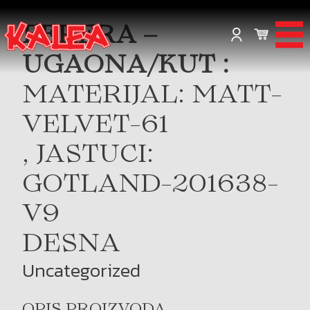
FERERA –
UGAONA/KUT :
MATERIJAL: MATT-
VELVET-61
, JASTUCI:
GOTLAND-201638-
V9
DESNA
Uncategorized