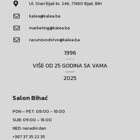
Ul. Stari Ilijaš br. 246, 71380 Ilijaš, BIH
kalea@kalea.ba
marketing@kalea.ba
racunovodstvo@kalea.ba
1996
VIŠE OD 25 GODINA SA VAMA
2025
Salon Bihać
PON – PET: 08:00 – 18:00
SUB: 09:00 – 16:00
NED: neradni dan
+387 37 35 22 35