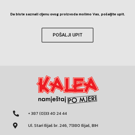
Da biste saznali cijenu ovog proizvoda molimo Vas, pošaljite upit.
POŠALJI UPIT
+ 387 (0)33 40 24 44
Ul. Stari Ilijaš br. 246, 71380 Ilijaš, BIH