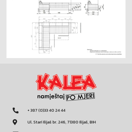
+ 387 (0)33 40 24 44
Ul. Stari Ilijaš br. 246, 71380 Ilijaš, BIH