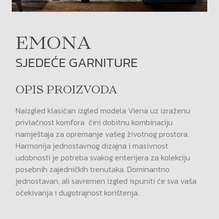
EMONA
SJEDEĆE GARNITURE
OPIS PROIZVODA
Naizgled klasičan izgled modela Viena uz izraženu
privlačnost komfora čini dobitnu kombinaciju
namještaja za opremanje vašeg životnog prostora.
Harmonija jednostavnog dizajna i masivnost
udobnosti je potreba svakog enterijera za kolekciju
posebnih zajedničkih trenutaka. Dominantno
jednostavan, ali savremen izgled ispuniti će sva vaša
očekivanja i dugotrajnost korištenja.