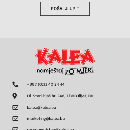
POŠALJI UPIT
+ 387 (0)33 40 24 44
Ul. Stari Ilijaš br. 246, 71380 Ilijaš, BIH
kalea@kalea.ba
marketing@kalea.ba
racunovodstvo@kalea.ba