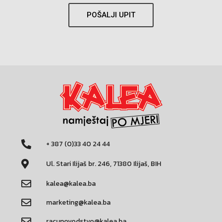
POŠALJI UPIT
+ 387 (0)33 40 24 44
Ul. Stari Ilijaš br. 246, 71380 Ilijaš, BIH
kalea@kalea.ba
marketing@kalea.ba
racunovodstvo@kalea.ba