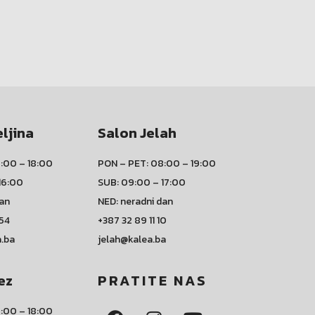
eljina
Salon Jelah
:00 – 18:00
PON – PET: 08:00 – 19:00
16:00
SUB: 09:00 – 17:00
dan
NED: neradni dan
 54
+387 32 89 11 10
a.ba
jelah@kalea.ba
ez
PRATITE NAS
:00 – 18:00