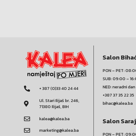
Salon Biha
PON – PET: 08:0
SUB: 09:00 – 16
NED: neradni dan
+ 387 (0)33 40 24 44
+387 37 35 22 35
Ul. Stari Ilijaš br. 246,
bihac@kalea.ba
71380 Ilijaš, BIH
kalea@kalea.ba
Salon Sara
marketing@kalea.ba
PON – PET: 09:0