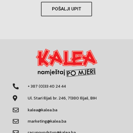
POŠALJI UPIT
+ 387 (0)33 40 24 44
Ul. Stari Ilijaš br. 246, 71380 Ilijaš, BIH
kalea@kalea.ba
marketing@kalea.ba
racunovodstvo@kalea.ba