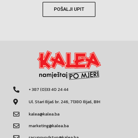
POŠALJI UPIT
+ 387 (0)33 40 24 44
Ul. Stari Ilijaš br. 246, 71380 Ilijaš, BIH
kalea@kalea.ba
marketing@kalea.ba
racunovodstvo@kalea.ba