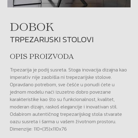
DOBOK
TRPEZARIJSKI STOLOVI
OPIS PROIZVODA
Trpezarija je podij susreta. Stoga inovacija dizajna kao
imperativ nije zaobišla ni trepezarijske stolove.
Opravdano potrebom, sve češće u ponudi ćete u
jednom modelu naći izuzetno dobro povezane
karakteristike kao što su funkcionalnost, kvalitet,
moderan dizajn, raskoš elegancije i inovativan stil.
Odabirom autentičnog trepezarijskog stola stvarate
oazu susreta i šarma u vašem životnom prostoru.
Dimenzije: 110+(35)x110x76