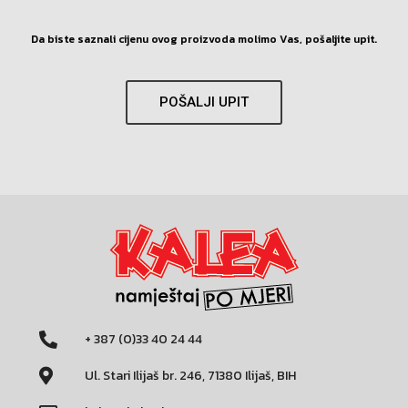
Da biste saznali cijenu ovog proizvoda molimo Vas, pošaljite upit.
POŠALJI UPIT
+ 387 (0)33 40 24 44
Ul. Stari Ilijaš br. 246, 71380 Ilijaš, BIH