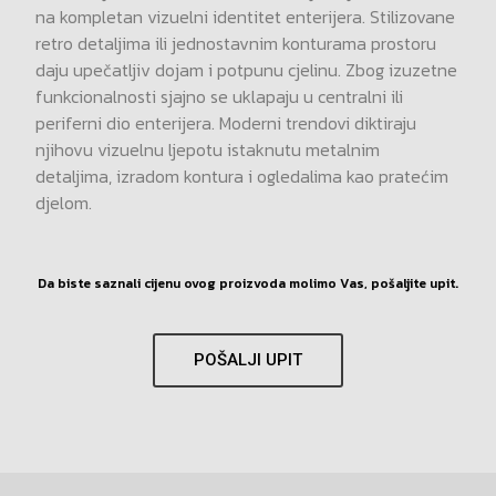
na kompletan vizuelni identitet enterijera. Stilizovane
retro detaljima ili jednostavnim konturama prostoru
daju upečatljiv dojam i potpunu cjelinu. Zbog izuzetne
funkcionalnosti sjajno se uklapaju u centralni ili
periferni dio enterijera. Moderni trendovi diktiraju
njihovu vizuelnu ljepotu istaknutu metalnim
detaljima, izradom kontura i ogledalima kao pratećim
djelom.
Da biste saznali cijenu ovog proizvoda molimo Vas, pošaljite upit.
POŠALJI UPIT