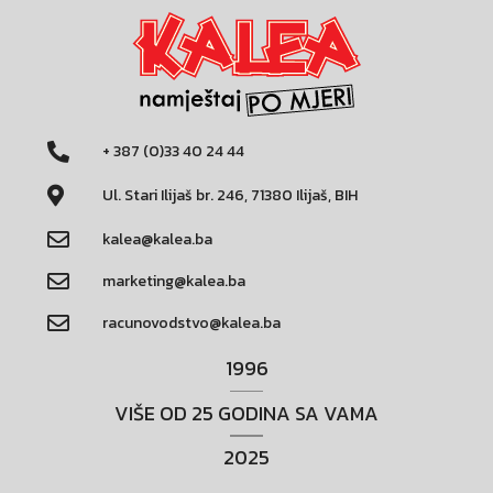
+ 387 (0)33 40 24 44
Ul. Stari Ilijaš br. 246, 71380 Ilijaš, BIH
kalea@kalea.ba
marketing@kalea.ba
racunovodstvo@kalea.ba
1996
VIŠE OD 25 GODINA SA VAMA
2025