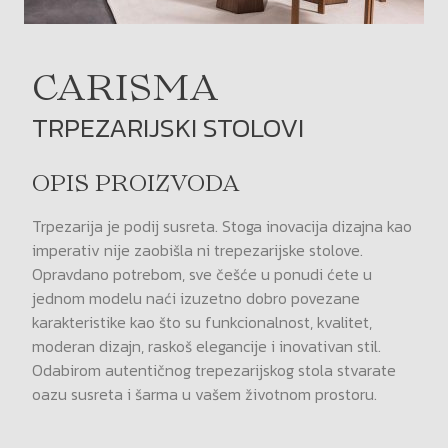
CARISMA
TRPEZARIJSKI STOLOVI
OPIS PROIZVODA
Trpezarija je podij susreta. Stoga inovacija dizajna kao
imperativ nije zaobišla ni trepezarijske stolove.
Opravdano potrebom, sve češće u ponudi ćete u
jednom modelu naći izuzetno dobro povezane
karakteristike kao što su funkcionalnost, kvalitet,
moderan dizajn, raskoš elegancije i inovativan stil.
Odabirom autentičnog trepezarijskog stola stvarate
oazu susreta i šarma u vašem životnom prostoru.