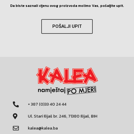
Da biste saznali cijenu ovog proizvoda molimo Vas, pošaljite upit.
POŠALJI UPIT
+ 387 (0)33 40 24 44
Ul. Stari Ilijaš br. 246, 71380 Ilijaš, BIH
kalea@kalea.ba