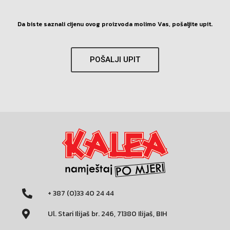
Da biste saznali cijenu ovog proizvoda molimo Vas, pošaljite upit.
POŠALJI UPIT
+ 387 (0)33 40 24 44
Ul. Stari Ilijaš br. 246, 71380 Ilijaš, BIH