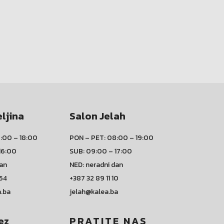
eljina
Salon Jelah
:00 – 18:00
PON – PET: 08:00 – 19:00
16:00
SUB: 09:00 – 17:00
dan
NED: neradni dan
 54
+387 32 89 11 10
a.ba
jelah@kalea.ba
ez
PRATITE NAS