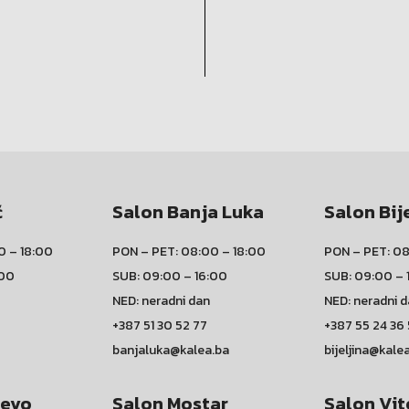
ć
Salon Banja Luka
Salon Bij
0 – 18:00
PON – PET: 08:00 – 18:00
PON – PET: 08
:00
SUB: 09:00 – 16:00
SUB: 09:00 – 
NED: neradni dan
NED: neradni 
+387 51 30 52 77
+387 55 24 36
banjaluka@kalea.ba
bijeljina@kale
jevo
Salon Mostar
Salon Vit