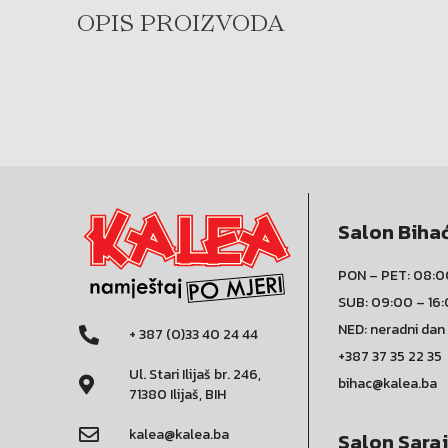
OPIS PROIZVODA
Salon Biha
PON – PET: 08:0
SUB: 09:00 – 16
NED: neradni dan
+ 387 (0)33 40 24 44
+387 37 35 22 35
Ul. Stari Ilijaš br. 246,
bihac@kalea.ba
71380 Ilijaš, BIH
kalea@kalea.ba
Salon Sara