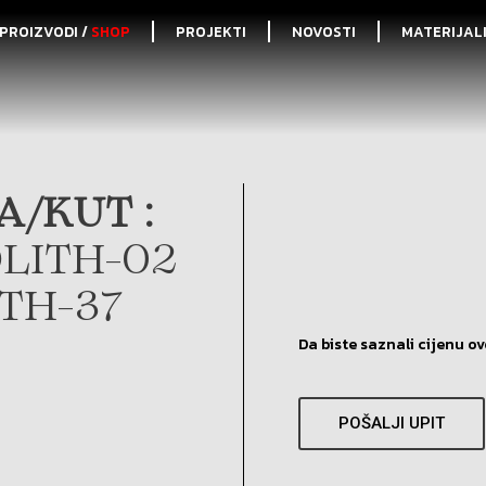
PROIZVODI /
SHOP
PROJEKTI
NOVOSTI
MATERIJAL
A/KUT :
LITH-02
ITH-37
Da biste saznali cijenu ov
POŠALJI UPIT