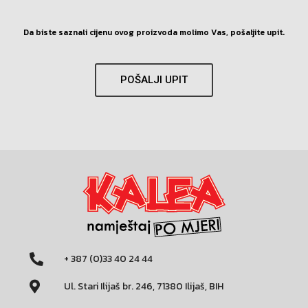
Da biste saznali cijenu ovog proizvoda molimo Vas, pošaljite upit.
POŠALJI UPIT
+ 387 (0)33 40 24 44
Ul. Stari Ilijaš br. 246, 71380 Ilijaš, BIH