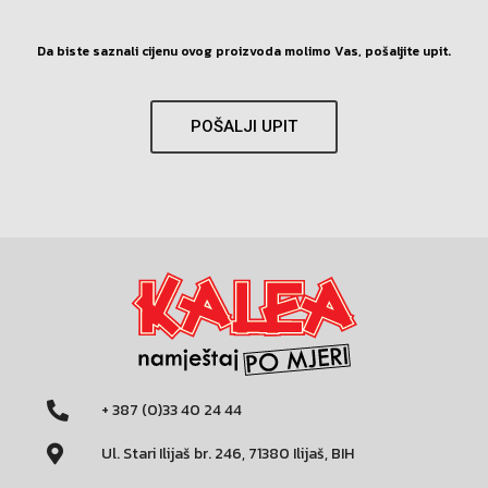
Da biste saznali cijenu ovog proizvoda molimo Vas, pošaljite upit.
POŠALJI UPIT
+ 387 (0)33 40 24 44
Ul. Stari Ilijaš br. 246, 71380 Ilijaš, BIH