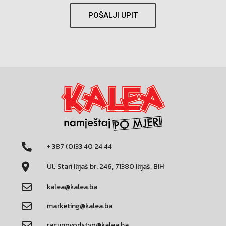
POŠALJI UPIT
+ 387 (0)33 40 24 44
Ul. Stari Ilijaš br. 246, 71380 Ilijaš, BIH
kalea@kalea.ba
marketing@kalea.ba
racunovodstvo@kalea.ba