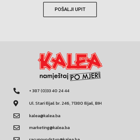
POŠALJI UPIT
+ 387 (0)33 40 24 44
Ul. Stari Ilijaš br. 246, 71380 Ilijaš, BIH
kalea@kalea.ba
marketing@kalea.ba
racunovodstvo@kalea.ba