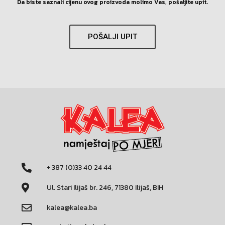
Da biste saznali cijenu ovog proizvoda molimo Vas, pošaljite upit.
POŠALJI UPIT
+ 387 (0)33 40 24 44
Ul. Stari Ilijaš br. 246, 71380 Ilijaš, BIH
kalea@kalea.ba